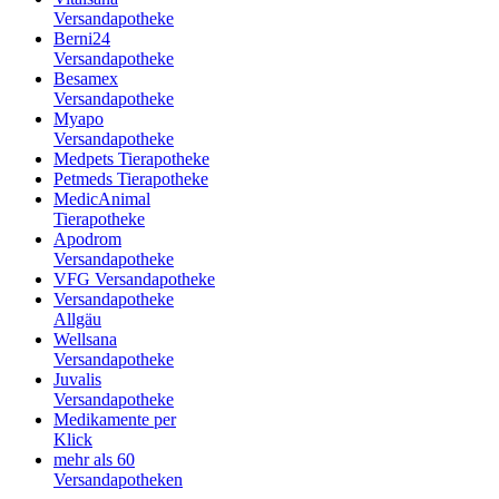
Versandapotheke
Berni24
Versandapotheke
Besamex
Versandapotheke
Myapo
Versandapotheke
Medpets Tierapotheke
Petmeds Tierapotheke
MedicAnimal
Tierapotheke
Apodrom
Versandapotheke
VFG Versandapotheke
Versandapotheke
Allgäu
Wellsana
Versandapotheke
Juvalis
Versandapotheke
Medikamente per
Klick
mehr als 60
Versandapotheken